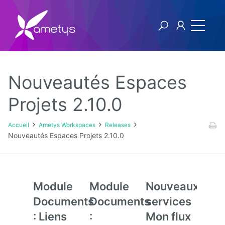
Nouveautés Espaces
Ametys Workspaces
Projets 2.10.0
Releases
Accueil
Ametys Workspaces
Releases
Nouveautés Espaces Projets 2.10.0
v2
v1
Module
Module
Nouveaux
Sup
Documents
Documents
services
des
: Liens
:
Mon flux
lien