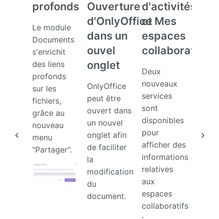
profonds
Ouverture
d'activités
hyp
d'OnlyOffice
et Mes
dans
Le module
dans un
espaces
com
Documents
ouvel
collaboratifs
de
s'enrichit
onglet
tâch
des liens
Deux
profonds
brè
nouveaux
OnlyOffice
sur les
et
services
peut être
fichiers,
actu
sont
ouvert dans
grâce au
disponibles
un nouvel
nouveau
Les li
pour
onglet afin
menu
hyper
afficher des
de faciliter
"Partager".
sont
informations
la
suppo
relatives
modification
dans 
aux
du
comme
espaces
document.
de tâ
collaboratifs
brève
: