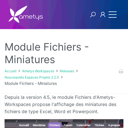
Module Fichiers -
Ametys Workspaces
Miniatures
Releases
Accueil
Ametys Workspaces
Releases
Nouveautés Espaces Projets 2.2.0
v2
Module Fichiers - Miniatures
v1
Depuis la version 4.5, le module Fichiers d'Ametys-
Workspaces propose l'affichage des miniatures des
fichiers de type Excel, Word et Powerpoint.