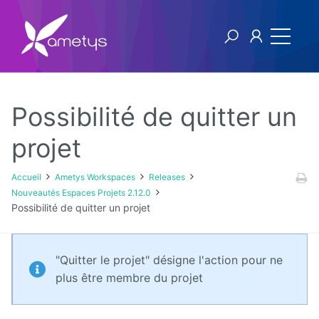
Possibilité de quitter un
Ametys Workspaces
projet
Releases
Accueil
Ametys Workspaces
Releases
Nouveautés Espaces Projets 2.12.0
v2
Possibilité de quitter un projet
v1
"Quitter le projet" désigne l'action pour ne
plus être membre du projet