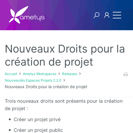
Nouveaux Droits pour la
Ametys Workspaces
création de projet
Releases
Accueil
Ametys Workspaces
Releases
Nouveautés Espaces Projets 2.2.0
v2
Nouveaux Droits pour la création de projet
v1
Trois nouveaux droits sont présents pour la création
de projet :
Créer un projet privé
Créer un projet public