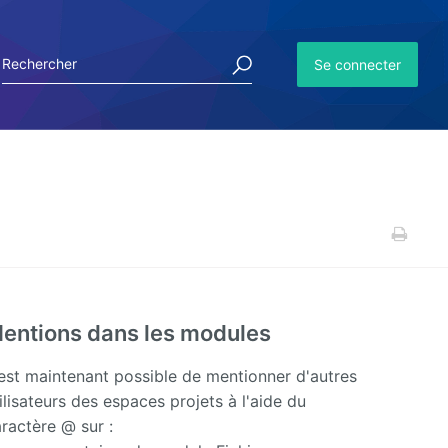
Se connecter
entions dans les modules
Recher
site
 est maintenant possible de mentionner d'autres
ilisateurs des espaces projets à l'aide du
La reche
ractère @ sur :
s'enrichi