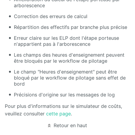
arborescence
Présentation
Correction des erreurs de calcul
générale
d'Ametys
Répartition des effectifs par branche plus précise
ODF
Erreur claire sur les ELP dont l'étape porteuse
Saisir et
n'appartient pas à l'arborescence
compléter
son offre
Les champs des heures d'enseignement peuvent
de
être bloqués par le workflow de pilotage
formation
dans
Le champ "Heures d'enseignement" peut être
Ametys
bloqué par le workflow de pilotage sans effet de
ODF
bord
Enrichir
Précisions d'origine sur les messages de log
son site de
publication
Pour plus d'informations sur le simulateur de coûts,
de l'offre
de
veuillez consulter
cette page
.
formation
Retour en haut
Publier