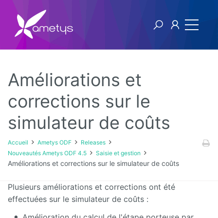
Améliorations et
Ametys ODF
corrections sur le
simulateur de coûts
Licence
[1ers
Accueil
Ametys ODF
Releases
pas]
Nouveautés Ametys ODF 4.5
Saisie et gestion
Publier
Améliorations et corrections sur le simulateur de coûts
son offre
de
formation
Plusieurs améliorations et corrections ont été
à partir
effectuées sur le simulateur de coûts :
de
fichiers
CDM-fr
Amélioration du calcul de l'étape porteuse par