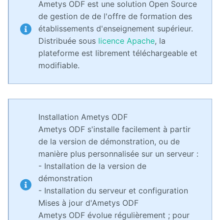
son offre
Ametys ODF est une solution Open Source
de
de gestion de de l'offre de formation des
formation
avec
établissements d'enseignement supérieur.
Ametys
Distribuée sous
licence Apache
, la
ODF
plateforme est librement téléchargeable et
modifiable.
Installation,
administration
et
paramétrage
d'Ametys ODF
Installation Ametys ODF
ODF
Ametys ODF s'installe facilement à partir
v4
de la version de démonstration, ou de
manière plus personnalisée sur un serveur :
Aide au
pilotage
- Installation de la version de
démonstration
Manuel
- Installation du serveur et configuration
de
mise à
Mises à jour d'Ametys ODF
jour
Ametys ODF évolue régulièrement ; pour