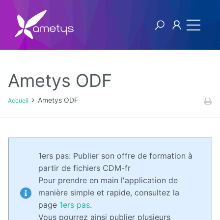
Ametys ODF
Ametys ODF
Ametys ODF
Accueil
Licence
[1ers
pas]
1ers pas: Publier son offre de formation à
Publier
partir de fichiers CDM-fr
son offre
de
Pour prendre en main l'application de
formation
manière simple et rapide, consultez la
à partir
de
page
1ers pas
.
fichiers
Vous pourrez ainsi publier plusieurs
CDM-fr