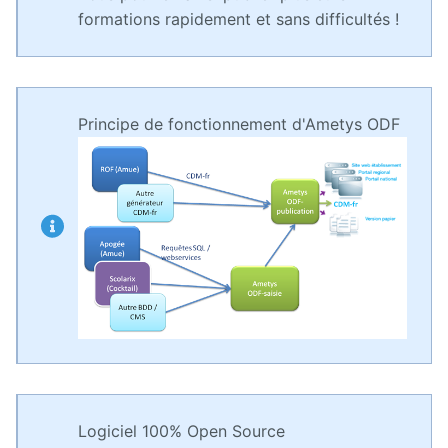
formations rapidement et sans difficultés !
Présentation
générale
d'Ametys
ODF
Principe de fonctionnement d'Ametys ODF
Saisir et
compléter
son offre
de
formation
dans
Ametys
ODF
Enrichir
son site de
publication
de l'offre
de
formation
Logiciel 100% Open Source
Publier