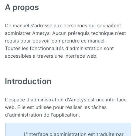
Manuel
A propos
d'administration
Manuel de
paramétrage
Ce manuel s'adresse aux personnes qui souhaitent
et
administrer Ametys. Aucun prérequis technique n'est
d'intégration
requis pour pouvoir comprendre ce manuel.
Toutes les fonctionnalités d'administration sont
Manuel
de
accessibles à travers une interface web.
mise à
jour
Releases
Introduction
L'espace d'administration d'Ametys est une interface
web. Elle est utilisée pour réaliser les tâches
d'administration de l'application.
L'interface d'administration est traduite par