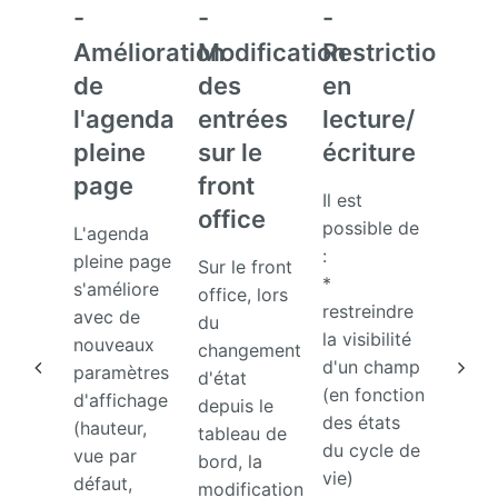
-
-
-
Le no
Amélioration
Modification
Restrictions
servi
de
des
en
NextC
l'agenda
entrées
lecture/
perme
d'affi
pleine
sur le
écriture
une v
page
front
Il est
arbor
office
possible de
du se
L'agenda
:
pleine page
Sur le front
*
Pour 
s'améliore
office, lors
restreindre
d'inf
avec de
du
la visibilité
sur ce
nouveaux
changement
d'un champ
servic
paramètres
d'état
(en fonction
clique
d'affichage
depuis le
des états
(hauteur,
tableau de
du cycle de
vue par
bord, la
vie)
défaut,
modification