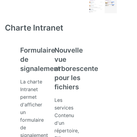
Charte Intranet
Formulaire
Nouvelle
de
vue
signalement
arborescente
pour les
La charte
fichiers
Intranet
permet
Les
d'afficher
services
un
Contenu
formulaire
d'un
de
répertoire,
signalement