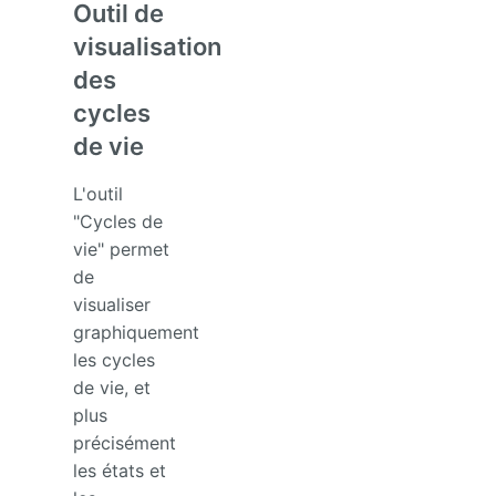
Manuel
Outil de
d'administration
visualisation
Manuel de
des
paramétrage
cycles
et
d'intégration
de vie
Manuel
L'outil
de
mise à
"Cycles de
jour
vie" permet
de
Releases
visualiser
graphiquement
les cycles
de vie, et
plus
précisément
les états et