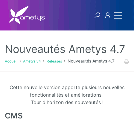
Nouveautés Ametys 4.7
Ametys v4
Nouveautés Ametys 4.7
Accueil
Ametys v4
Releases
Licence
Manuel
Cette nouvelle version apporte plusieurs nouvelles
utilisateur
fonctionnalités et améliorations.
Tour d'horizon des nouveautés !
Manuel
d'installation
CMS
et
d'exploitation