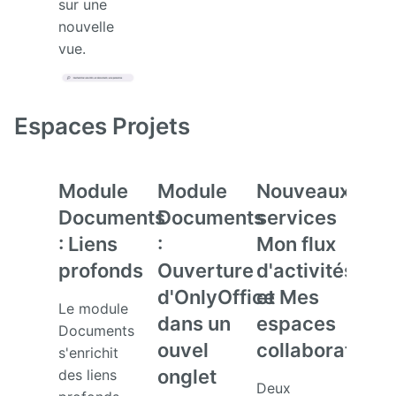
sur une
nouvelle
vue.
Espaces Projets
Module
Module
Nouveaux
Sup
Documents
Documents
services
des
: Liens
:
Mon flux
lien
profonds
Ouverture
d'activités
hyp
d'OnlyOffice
et Mes
dans
Le module
dans un
espaces
com
Documents
ouvel
collaboratifs
de
s'enrichit
onglet
tâch
des liens
Deux