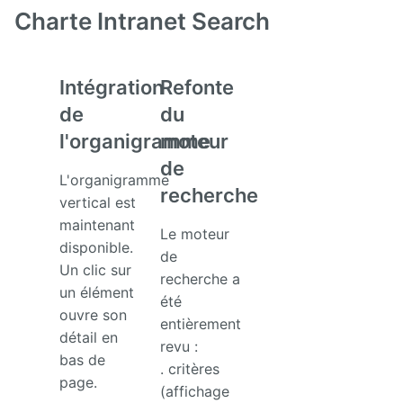
Charte Intranet Search
Intégration
Refonte
de
du
l'organigramme
moteur
de
L'organigramme
recherche
vertical est
maintenant
Le moteur
disponible.
de
Un clic sur
recherche a
un élément
été
ouvre son
entièrement
détail en
revu :
bas de
. critères
page.
(affichage