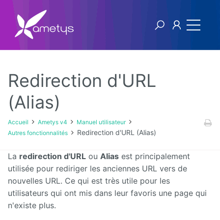
Redirection d'URL
Ametys v4
(Alias)
Licence
Accueil
Ametys v4
Manuel utilisateur
Redirection d'URL (Alias)
Autres fonctionnalités
Manuel
utilisateur
La
redirection d'URL
ou
Alias
est principalement
utilisée pour rediriger les anciennes URL vers de
Manuel
nouvelles URL. Ce qui est très utile pour les
d'installation
et
utilisateurs qui ont mis dans leur favoris une page qui
d'exploitation
n'existe plus.