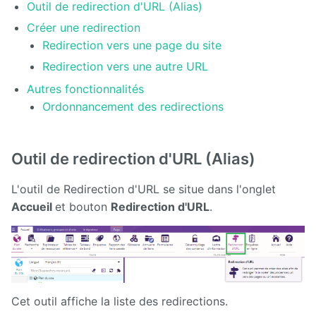
Manuel
Outil de redirection d'URL (Alias)
d'administration
Créer une redirection
Redirection vers une page du site
Manuel de
paramétrage
Redirection vers une autre URL
et
d'intégration
Autres fonctionnalités
Ordonnancement des redirections
Manuel
de
mise à
jour
Outil de redirection d'URL (Alias)
Releases
L'outil de Redirection d'URL se situe dans l'onglet
Accueil
et bouton
Redirection d'URL
.
Cet outil affiche la liste des redirections.