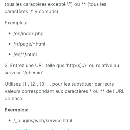
tous les caractères excepté '/') ou ** (tous les
caractères '/' y compris).
Exemples:
/en/index.php
/fr/page/*.html
/en/*
/
.html
2. Entrez une URL telle que 'http(s)://' ou relative au
serveur. '/chemin'.
Utilisez {1}, {2}, {3} ... pour les substituer par leurs
valeurs correspondant aux caractères * ou ** de l'URL
de base.
Exemples:
/_plugins/web/service.html