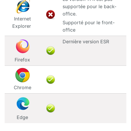
Manuel
d'administration
supportée pour le back-
office.
Internet
Manuel de
Supporté pour le front-
paramétrage
Explorer
et
office
d'intégration
Dernière version ESR
Manuel
de
mise à
Firefox
jour
Releases
Chrome
Edge