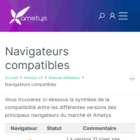
Navigateurs
Ametys v4
compatibles
Licence
Accueil
Ametys v4
Manuel utilisateur
Navigateurs compatibles
Manuel
utilisateur
Vous trouverez ci-dessous la synthèse de la
compatibilité entre les différentes versions des
Manuel
principaux navigateurs du marché et Ametys.
d'installation
et
d'exploitation
Navigateur
Statut
Commentaire
La version 11 n'est pas