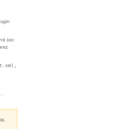
lugin
ré (ex:
arez
t.xml,
l-
le.