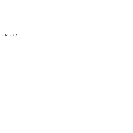
r chaque
.