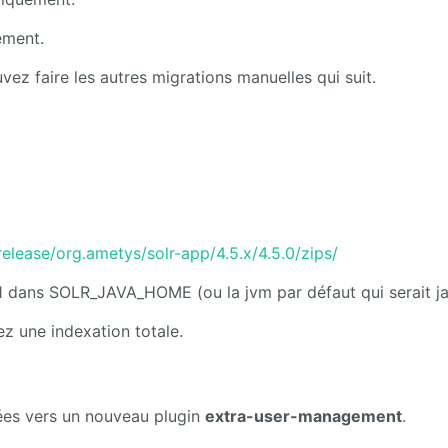
ement.
ez faire les autres migrations manuelles qui suit.
release/org.ametys/solr-app/4.5.x/4.5.0/zips/
a 11 dans SOLR_JAVA_HOME (ou la jvm par défaut qui serait j
z une indexation totale.
cées vers un nouveau plugin
extra-user-management
.