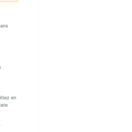
sans
é
étiez en
late
.