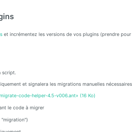
gins
ns
et incrémentez les versions de vos plugins (prendre pou
 script.
iquement et signalera les migrations manuelles nécessaires
 «migrate-code-helper-4.5-v006.ant» (16 Ko)
nant le code à migrer
 "migration")
tiquement.