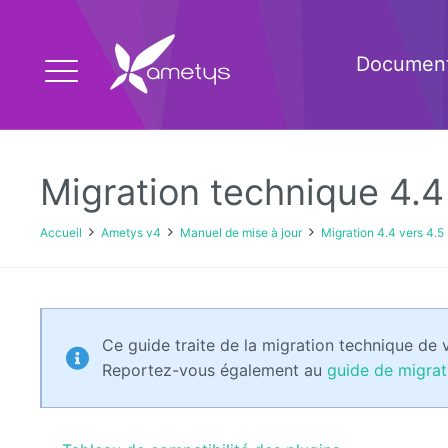
Document
Migration technique 4.4
Accueil
Ametys v4
Manuel de mise à jour
Migration 4.4 vers 4.5
Ce guide traite de la migration technique de 
Reportez-vous également au
guide de migrat