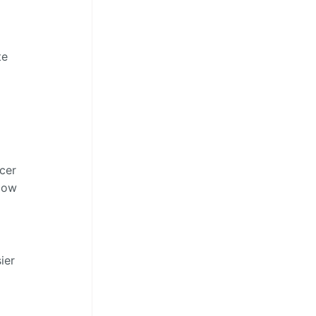
te
cer
flow
ier