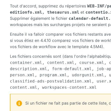
Tout d'accord, supprimez du répertoires
WEB-INF/p
et
editionfo.xml, thesaurus.xml
contentio.
Supprimer également le fichier
calendar-default.
workspaces mais les surcharges projets ne seraient p
Ensuite il va falloir comparer vos fichiers restants a
si vous étiez en 4.4.10 comparez vos fichiers de work
vos fichiers de workflow avec le template 4.5M4).
Les fichiers concernés sont (dans l'ordre l'alphabétiq
container.xml, content.xml, course.xml, 
description.xml, form-default.xml, job-a
person.xml, program.xml, udorgunit.xml, 
classified-ads-postvalidation.xml, user.
content.xml, workspaces-content.xml
Si un fichier ne fait pas partie de cette liste,