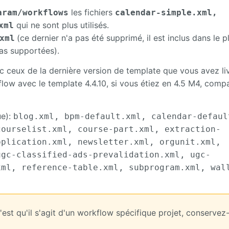
les fichiers
aram/workflows
calendar-simple.xml,
qui ne sont plus utilisés.
xml
(ce dernier n'a pas été supprimé, il est inclus dans le p
xml
as supportées).
vec ceux de la dernière version de template que vous avez liv
flow avec le template 4.4.10, si vous étiez en 4.5 M4, comp
ue):
blog.xml, bpm-default.xml, calendar-defaul
courselist.xml, course-part.xml, extraction-
pplication.xml, newsletter.xml, orgunit.xml,
ugc-classified-ads-prevalidation.xml, ugc-
xml, reference-table.xml, subprogram.xml, wal
 c'est qu'il s'agit d'un workflow spécifique projet, conservez-