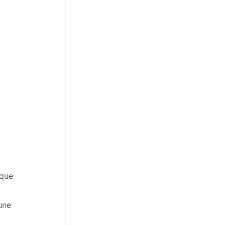
 que
une