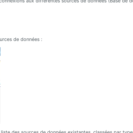
s connexions aux différentes sources de données (Base de 
ources de données :
 liste des sources de données existantes, classées par type