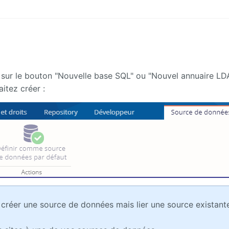
 sur le bouton "Nouvelle base SQL" ou "Nouvel annuaire LD
itez créer :
s créer une source de données mais lier une source existant