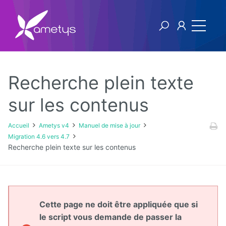
Recherche plein texte
Ametys v4
sur les contenus
Licence
Accueil
Ametys v4
Manuel de mise à jour
Migration 4.6 vers 4.7
Manuel
Recherche plein texte sur les contenus
utilisateur
Manuel
d'installation
et
Cette page ne doit être appliquée que si
d'exploitation
le script vous demande de passer la