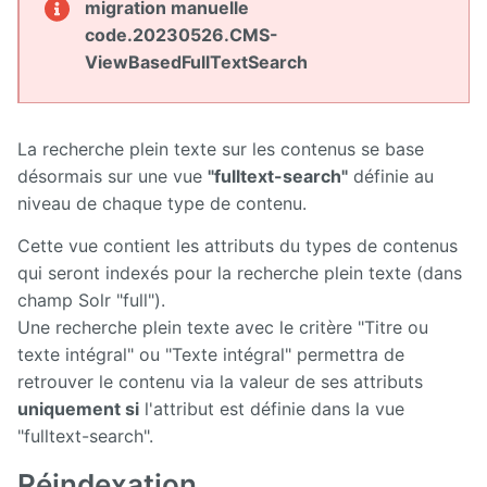
Manuel
migration manuelle
d'administration
code.20230526.CMS-
ViewBasedFullTextSearch
Manuel de
paramétrage
et
d'intégration
La recherche plein texte sur les contenus se base
désormais sur une vue
"fulltext-search"
définie au
Manuel
de
niveau de chaque type de contenu.
mise à
jour
Cette vue contient les attributs du types de contenus
qui seront indexés pour la recherche plein texte (dans
Releases
champ Solr "full").
Une recherche plein texte avec le critère "Titre ou
texte intégral" ou "Texte intégral" permettra de
retrouver le contenu via la valeur de ses attributs
uniquement si
l'attribut est définie dans la vue
"fulltext-search".
Réindexation