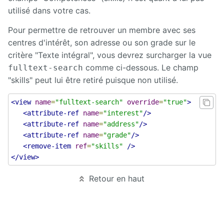
utilisé dans votre cas.
Pour permettre de retrouver un membre avec ses
centres d'intérêt, son adresse ou son grade sur le
critère "Texte intégral", vous devrez surcharger la vue
comme ci-dessous. Le champ
fulltext-search
"skills" peut lui être retiré puisque non utilisé.
<view
name
=
"fulltext-search"
override
=
"true"
>
<attribute-ref
name
=
"interest"
/>
<attribute-ref
name
=
"address"
/>
<attribute-ref
name
=
"grade"
/>
<remove-item
ref
=
"skills"
/>
</view>
Retour en haut