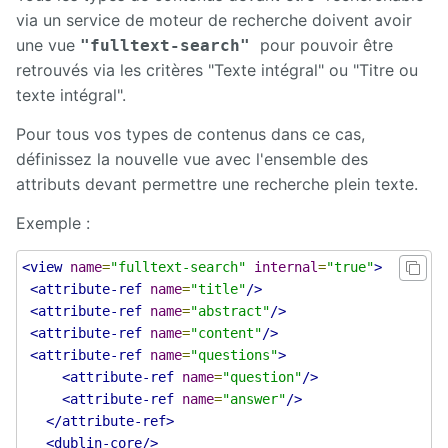
via un service de moteur de recherche doivent avoir
une vue
pour pouvoir être
"fulltext-search"
retrouvés via les critères "Texte intégral" ou "Titre ou
texte intégral".
Pour tous vos types de contenus dans ce cas,
définissez la nouvelle vue avec l'ensemble des
attributs devant permettre une recherche plein texte.
Exemple :
<view
name
=
"fulltext-search"
internal
=
"true"
>
<attribute-ref
name
=
"title"
/>
<attribute-ref
name
=
"abstract"
/>
<attribute-ref
name
=
"content"
/>
<attribute-ref
name
=
"questions"
>
<attribute-ref
name
=
"question"
/>
<attribute-ref
name
=
"answer"
/>
</attribute-ref>
<dublin-core/>