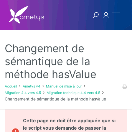
Changement de
Ametys v4
sémantique de la
méthode hasValue
Licence
Manuel
Accueil
Ametys v4
Manuel de mise à jour
utilisateur
Migration 4.4 vers 4.5
Migration technique 4.4 vers 4.5
Changement de sémantique de la méthode hasValue
Manuel
d'installation
et
d'exploitation
Cette page ne doit être appliquée que si
le script vous demande de passer la