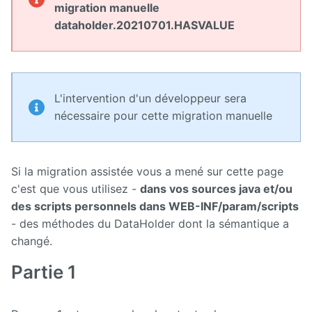
Manuel
migration manuelle
d'administration
dataholder.20210701.HASVALUE
Manuel de
paramétrage
et
d'intégration
L'intervention d'un développeur sera
Manuel
nécessaire pour cette migration manuelle
de
mise à
jour
Si la migration assistée vous a mené sur cette page
Releases
c'est que vous utilisez -
dans vos sources java et/ou
des scripts personnels dans WEB-INF/param/scripts
- des méthodes du DataHolder dont la sémantique a
changé.
Partie 1