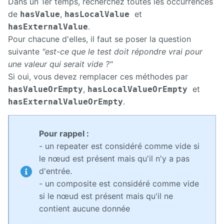
Dans un 1er temps, recherchez toutes les occurrences
de
,
et
hasValue
hasLocalValue
.
hasExternalValue
Pour chacune d'elles, il faut se poser la question
suivante
"est-ce que le test doit répondre vrai pour
une valeur qui serait vide ?"
Si oui, vous devez remplacer ces méthodes par
,
et
hasValueOrEmpty
hasLocalValueOrEmpty
.
hasExternalValueOrEmpty
Pour rappel :
- un repeater est considéré comme vide si
le nœud est présent mais qu'il n'y a pas
d'entrée.
- un composite est considéré comme vide
si le nœud est présent mais qu'il ne
contient aucune donnée