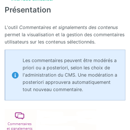
Manuel
d'administration
Présentation
Manuel de
paramétrage
L'outil
Commentaires et signalements des contenus
et
d'intégration
permet la visualisation et la gestion des commentaires
utilisateurs sur les contenus sélectionnés.
Manuel
de
mise à
Les commentaires peuvent être modérés a
jour
priori ou a posteriori, selon les choix de
l'administration du CMS. Une modération a
Releases
posteriori approuvera automatiquement
tout nouveau commentaire.