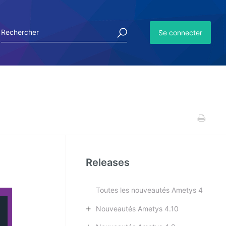
Se connecter
Releases
Toutes les nouveautés Ametys 4
Nouveautés Ametys 4.10