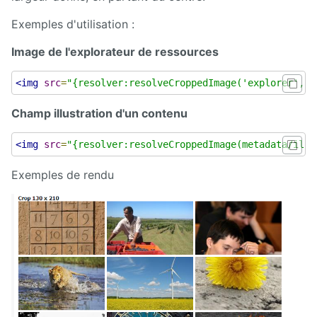
Manuel
d'administration
Exemples d'utilisation :
Manuel de
Image de l'explorateur de ressources
paramétrage
et
d'intégration
<img
src
=
"{resolver:resolveCroppedImage('explorer', @
Champ illustration d'un contenu
Manuel
de
mise à
<img
src
=
"{resolver:resolveCroppedImage(metadata/illu
jour
Exemples de rendu
Releases