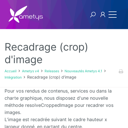
Recadrage (crop)
Ametys v4
d'image
Licence
Accueil
Ametys v4
Releases
Nouveautés Ametys 4.1
Recadrage (crop) d'image
Intégration
Manuel
utilisateur
Pour vos rendus de contenus, services ou dans la
charte graphique, nous disposez d'une nouvelle
Manuel
méthode resolveCroppedImage pour recadrer vos
d'installation
et
images.
d'exploitation
L'image est recadrée suivant le cadre hauteur x
largeur donné, en partant du centre.