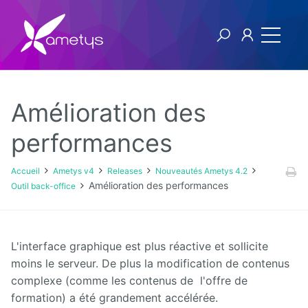
Amélioration des
Ametys v4
performances
Licence
Accueil
Ametys v4
Releases
Nouveautés Ametys 4.2
Amélioration des performances
Outil back-office
Manuel
utilisateur
Manuel
L'interface graphique est plus réactive et sollicite
d'installation
moins le serveur. De plus la modification de contenus
et
d'exploitation
complexe (comme les contenus de l'offre de
formation) a été grandement accélérée.