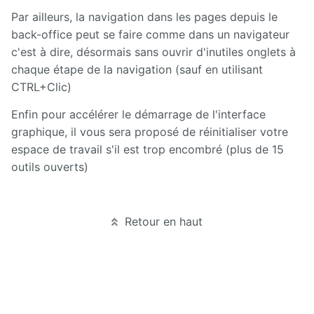
Manuel
d'administration
Par ailleurs, la navigation dans les pages depuis le
back-office peut se faire comme dans un navigateur
Manuel de
c'est à dire, désormais sans ouvrir d'inutiles onglets à
paramétrage
chaque étape de la navigation (sauf en utilisant
et
d'intégration
CTRL+Clic)
Enfin pour accélérer le démarrage de l'interface
Manuel
de
graphique, il vous sera proposé de réinitialiser votre
mise à
espace de travail s'il est trop encombré (plus de 15
jour
outils ouverts)
Releases
Retour en haut