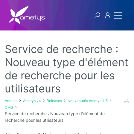
Service de recherche :
Ametys v4
Nouveau type d'élément
de recherche pour les
Licence
utilisateurs
Manuel
utilisateur
Accueil
Ametys v4
Releases
Nouveautés Ametys 4.5
Manuel
CMS
d'installation
Service de recherche : Nouveau type d'élément de
et
recherche pour les utilisateurs
d'exploitation