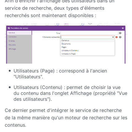
Afin d'enrichir l'affichage des utilisateurs dans un
Manuel
d'administration
service de recherche, deux types d'éléments
recherchés sont maintenant disponibles :
Manuel de
paramétrage
et
d'intégration
Manuel
de
mise à
jour
Utilisateurs (Page) : correspond à l'ancien
"Utilisateurs".
Releases
Utilisateurs (Contenu) : permet de choisir la vue
du contenu dans l'onglet Affichage (propriété "Vue
des utilisateurs").
Ce dernier permet d'intégrer le service de recherche
de la même manière qu'un moteur de recherche sur les
contenus.