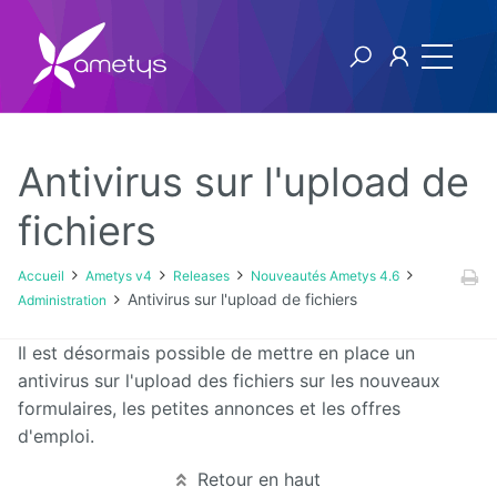
Antivirus sur l'upload de
Ametys v4
fichiers
Licence
Accueil
Ametys v4
Releases
Nouveautés Ametys 4.6
Antivirus sur l'upload de fichiers
Administration
Manuel
utilisateur
Il est désormais possible de mettre en place un
antivirus sur l'upload des fichiers sur les nouveaux
Manuel
formulaires, les petites annonces et les offres
d'installation
et
d'emploi.
d'exploitation
Retour en haut