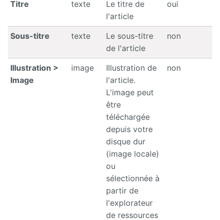
Manuel
Titre
texte
Le titre de
oui
d'administration
l'article
Manuel de
Sous-titre
texte
Le sous-titre
non
paramétrage
de l'article
et
d'intégration
Illustration >
image
Illustration de
non
Image
l'article.
Manuel
de
L'image peut
mise à
être
jour
téléchargée
Releases
depuis votre
disque dur
(image locale)
ou
sélectionnée à
partir de
l'explorateur
de ressources