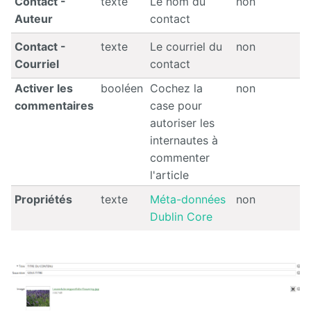
Contact -
texte
Le nom du
non
Auteur
contact
Contact -
texte
Le courriel du
non
Courriel
contact
Activer les
booléen
Cochez la
non
commentaires
case pour
autoriser les
internautes à
commenter
l'article
Propriétés
texte
Méta-données
non
Dublin Core