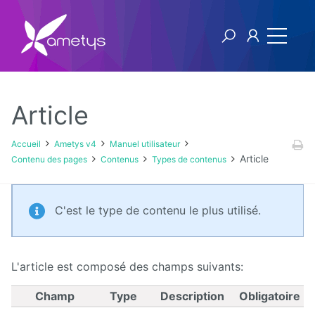
Article
Ametys v4
Accueil
Ametys v4
Manuel utilisateur
Article
Contenu des pages
Contenus
Types de contenus
Licence
Manuel
C'est le type de contenu le plus utilisé.
utilisateur
Manuel
d'installation
L'article est composé des champs suivants:
et
d'exploitation
Champ
Type
Description
Obligatoire