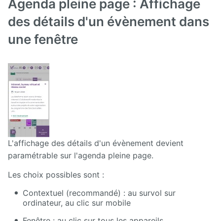
Agenda pleine page : Affichage
Manuel
d'administration
des détails d'un évènement dans
Manuel de
une fenêtre
paramétrage
et
d'intégration
Manuel
de
mise à
jour
Releases
L'affichage des détails d'un évènement devient
paramétrable sur l'agenda pleine page.
Les choix possibles sont :
Contextuel (recommandé) : au survol sur
ordinateur, au clic sur mobile
Fenêtre : au clic sur tous les appareils