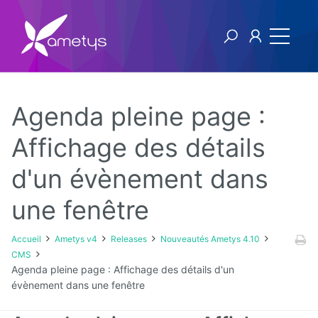
Agenda pleine page :
Ametys v4
Affichage des détails
d'un évènement dans
Licence
une fenêtre
Manuel
utilisateur
Accueil
Ametys v4
Releases
Nouveautés Ametys 4.10
Manuel
CMS
d'installation
Agenda pleine page : Affichage des détails d'un
et
évènement dans une fenêtre
d'exploitation