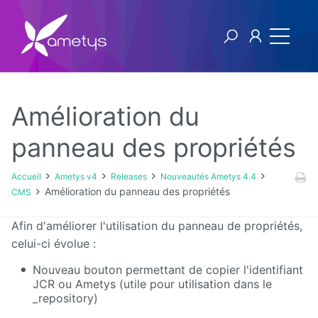
Amélioration du
Ametys v4
panneau des propriétés
Licence
Accueil
Ametys v4
Releases
Nouveautés Ametys 4.4
Amélioration du panneau des propriétés
CMS
Manuel
utilisateur
Afin d'améliorer l'utilisation du panneau de propriétés,
celui-ci évolue :
Manuel
d'installation
Nouveau bouton permettant de copier l'identifiant
et
JCR ou Ametys (utile pour utilisation dans le
d'exploitation
_repository)