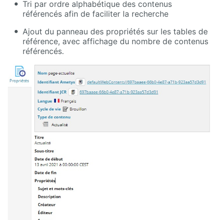
Manuel
Tri par ordre alphabétique des contenus
d'administration
référencés afin de faciliter la recherche
Ajout du panneau des propriétés sur les tables de
Manuel de
paramétrage
référence, avec affichage du nombre de contenus
et
référencés.
d'intégration
Manuel
de
mise à
jour
Releases