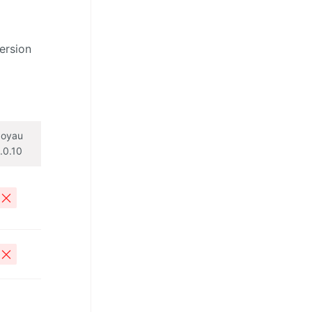
ersion
oyau
.0.10