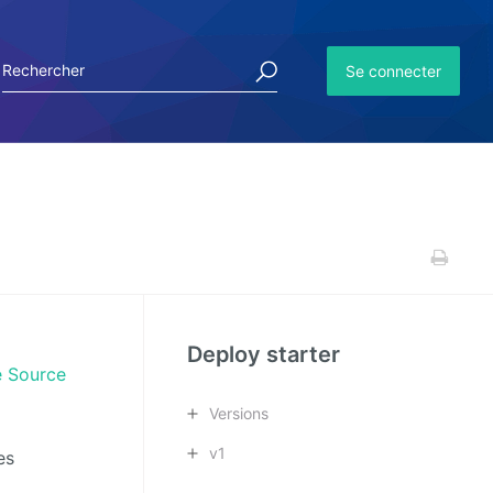
Se connecter
Deploy starter
 Source
Versions
v1
es