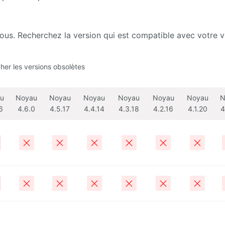
ssous. Recherchez la version qui est compatible avec votre v
cher les versions obsolètes
u
Noyau
Noyau
Noyau
Noyau
Noyau
Noyau
N
6
4.6.0
4.5.17
4.4.14
4.3.18
4.2.16
4.1.20
4