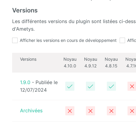
Versions
Les différentes versions du plugin sont listées ci-de
d'Ametys.
Afficher les versions en cours de développement
Affi
Versions
Noyau
Noyau
Noyau
Noya
4.10.0
4.9.12
4.8.15
4.7.1
1.9.0
- Publiée le
12/07/2024
Archivées