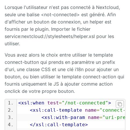
Lorsque l'utilisateur n'est pas connecté à Nextcloud,
Calendar
seule une balise <not-connected> est généré. Afin
d'afficher un bouton de connexion, un helper est
CaptchEtat
fournis par le plugin. Importer le fichier
service:nextcloud://stylesheets/helper.xsl pour les
Cart
utiliser.
Classified
Vous avez alors le choix entre utiliser le template
Ads
connect-button qui prends en paramètre un prefix
d'uri, une classe CSS et une clé i18n pour ajouter un
Content
IO
bouton, ou bien utiliser le template connect-action qui
fournis uniquement le JS à ajouter comme action
ContentTypes
onclick de votre propre bouton.
Editor
<xsl:when
test
=
"/not-connected"
>
Dashboard
<xsl:call-template
name
=
"connect-b
<xsl:with-param
name
=
"uri-pref
Datasources
</xsl:call-template>
Explorer