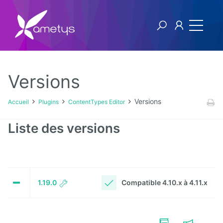
Versions
Plugins
Versions
Accueil
Plugins
ContentTypes Editor
AI
Liste des versions
Authentification
NTLM
Blog
Compatible 4.10.x à 4.11.x
1.19.0
Bluemind
BPM