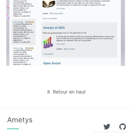
Deploy
starter
Welcome
Tour
Zimbra
Retour en haut
Ametys