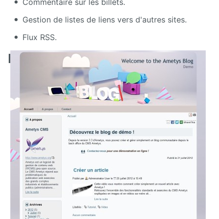
Commentaire sur les billets.
Deploy
Gestion de listes de liens vers d'autres sites.
starter
Flux RSS.
Exchange
Présentation en images
External
Data
Extra User
Management
FAQ
Flipbook
Forms
Front
Edition