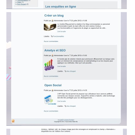
Front
Notification
Gadgets
Glossary
GLPI
Google
Calendar
Hyperplanning
Inlinemedia
Job
Offer
Link