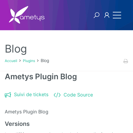
Blog
Plugins
Blog
Accueil
Plugins
AI
Ametys Plugin Blog
Authentification
NTLM
Suivi de tickets
Code Source
Blog
Ametys Plugin Blog
Bluemind
Versions
BPM