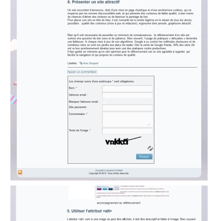
directory
Maps
Microsoft
365
Multimedia
MyFavorites
News
Newsletter
Nextcloud
Pages
personnelles