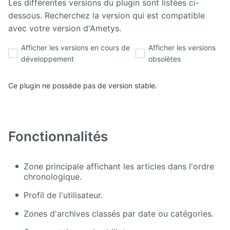
Les différentes versions du plugin sont listées ci-
dessous. Recherchez la version qui est compatible
Calendar
avec votre version d'Ametys.
CaptchEtat
Afficher les versions en cours de
Afficher les versions
développement
obsolètes
Cart
Ce plugin ne possède pas de version stable.
Classified
Ads
Content
Fonctionnalités
IO
ContentTypes
Zone principale affichant les articles dans l'ordre
Editor
chronologique.
Dashboard
Profil de l'utilisateur.
Zones d'archives classés par date ou catégories.
Datasources
Explorer