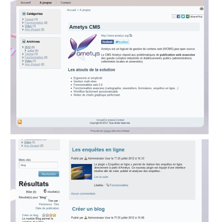
Survey
Syndication
Tagcloud
TarteAuCitron
Translation
flagging
UGC
User
directory
Web
analytics
Web