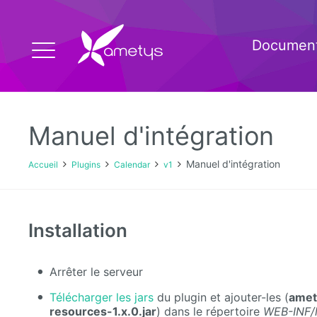
Document
Manuel d'intégration
Manuel d'intégration
Accueil
Plugins
Calendar
v1
Installation
Arrêter le serveur
Télécharger les jars
du plugin et ajouter-les (
amet
resources-1.x.0.jar
) dans le répertoire
WEB-INF/l