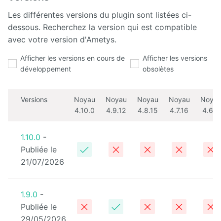
Les différentes versions du plugin sont listées ci-
Calendar
dessous. Recherchez la version qui est compatible
avec votre version d'Ametys.
CaptchEtat
Afficher les versions en cours de
Afficher les versions
Cart
développement
obsolètes
Classified
Ads
Versions
Noyau
Noyau
Noyau
Noyau
Noya
4.10.0
4.9.12
4.8.15
4.7.16
4.6.0
Content
IO
1.10.0
-
Publiée le
ContentTypes
Editor
21/07/2026
Dashboard
1.9.0
-
Datasources
Publiée le
Explorer
29/05/2026