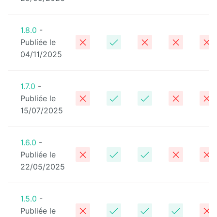
Deploy
starter
1.8.0
-
Publiée le
Exchange
04/11/2025
External
Data
1.7.0
-
Publiée le
Extra User
Management
15/07/2025
FAQ
1.6.0
-
Flipbook
Publiée le
22/05/2025
Forms
Front
1.5.0
-
Edition
Publiée le