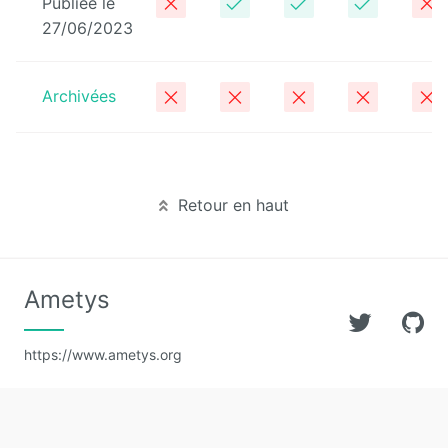
Publiée le
directory
27/06/2023
Maps
Archivées
Microsoft
365
Multimedia
Retour en haut
MyFavorites
News
Ametys
Newsletter
Nextcloud
https://www.ametys.org
Pages
personnelles