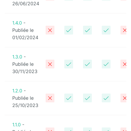
26/06/2024
Front
Notification
1.4.0
-
Gadgets
Publiée le
01/02/2024
Glossary
GLPI
1.3.0
-
Publiée le
Google
Calendar
30/11/2023
Hyperplanning
1.2.0
-
Inlinemedia
Publiée le
25/10/2023
Job
Offer
1.1.0
-
Link