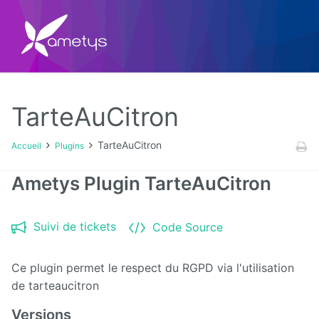
TarteAuCitron
Plugins
TarteAuCitron
Accueil
Plugins
AI
Ametys Plugin TarteAuCitron
Authentification
NTLM
Suivi de tickets
Code Source
Blog
Ce plugin permet le respect du RGPD via l'utilisation
de tarteaucitron
Bluemind
Versions
BPM