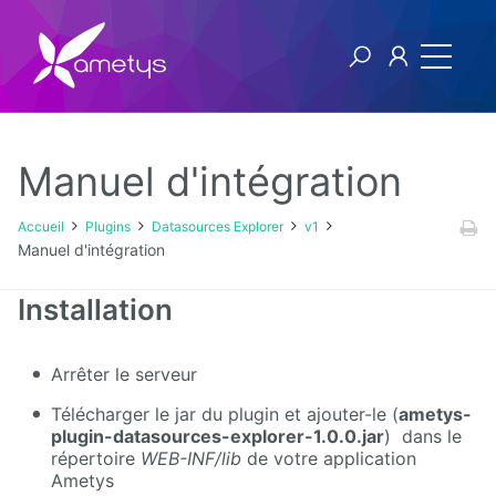
Manuel d'intégration
Plugins
Accueil
Plugins
Datasources Explorer
v1
Manuel d'intégration
AI
Installation
Authentification
NTLM
Arrêter le serveur
Blog
Télécharger le jar du plugin et ajouter-le (
ametys-
plugin-datasources-explorer-1.0.0.jar
) dans le
Bluemind
répertoire
WEB-INF/lib
de votre application
Ametys
BPM