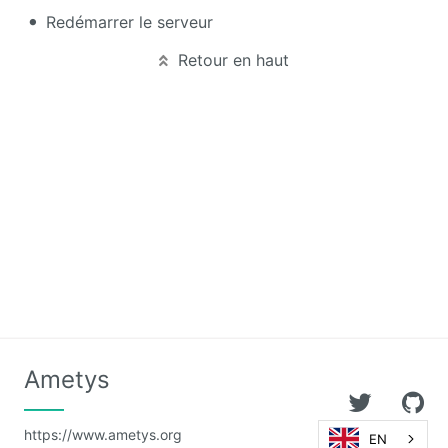
Redémarrer le serveur
Calendar
Retour en haut
CaptchEtat
Cart
Classified
Ads
Content
IO
ContentTypes
Editor
Dashboard
Ametys
Datasources
Explorer
https://www.ametys.org
EN