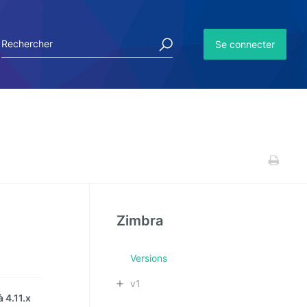
Se connecter
Zimbra
Versions
v1
 4.11.x