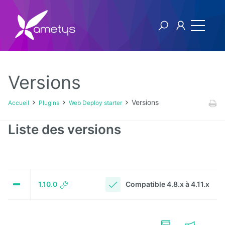
Versions
Plugins
Versions
Accueil
Plugins
Web Deploy starter
AI
Liste des versions
Authentification
NTLM
Blog
Compatible 4.8.x à 4.11.x
1.10.0
Bluemind
BPM