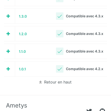
Deploy
starter
Compatible avec 4.3.x
1.3.0
Exchange
Compatible avec 4.3.x
1.2.0
External
Data
Extra User
Compatible avec 4.3.x
1.1.0
Management
FAQ
Compatible avec 4.2.x
1.0.1
Flipbook
Retour en haut
Forms
Front
Ametys
Edition