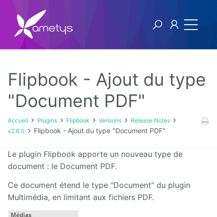
Flipbook - Ajout du type
Plugins
"Document PDF"
AI
Accueil
Plugins
Flipbook
Versions
Release Notes
Flipbook - Ajout du type "Document PDF"
v2.6.0
Authentification
NTLM
Le plugin Flipbook apporte un nouveau type de
document : le Document PDF.
Blog
Ce document étend le type "Document" du plugin
Bluemind
Multimédia, en limitant aux fichiers PDF.
BPM