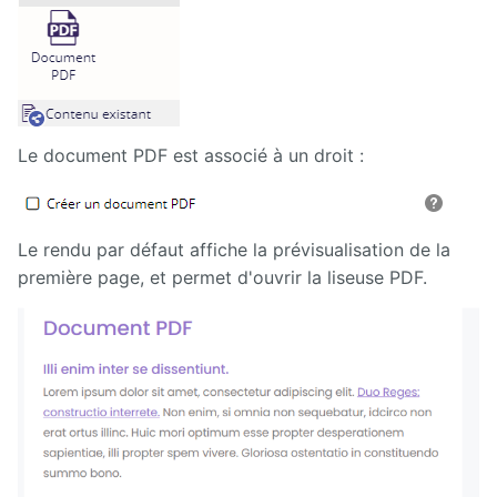
Calendar
CaptchEtat
Cart
Le document PDF est associé à un droit :
Classified
Ads
Le rendu par défaut affiche la prévisualisation de la
Content
première page, et permet d'ouvrir la liseuse PDF.
IO
ContentTypes
Editor
Dashboard
Datasources
Explorer