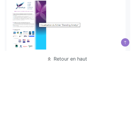
Deploy
starter
Exchange
External
Data
Retour en haut
Extra User
Management
FAQ
Flipbook
Forms
Front
Edition