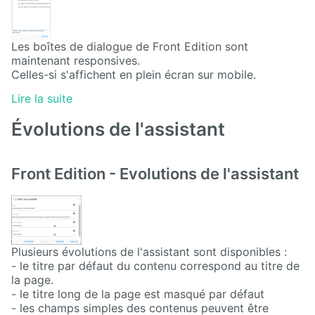
Calendar
Les boîtes de dialogue de Front Edition sont
maintenant responsives.
CaptchEtat
Celles-si s'affichent en plein écran sur mobile.
Cart
Lire la suite
Évolutions de l'assistant
Classified
Ads
Front Edition - Evolutions de l'assistant
Content
IO
ContentTypes
Editor
Plusieurs évolutions de l'assistant sont disponibles :
Dashboard
- le titre par défaut du contenu correspond au titre de
la page.
Datasources
- le titre long de la page est masqué par défaut
Explorer
- les champs simples des contenus peuvent être