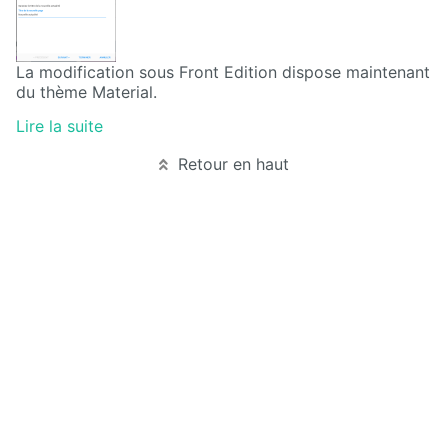
directory
Maps
La modification sous Front Edition dispose maintenant
du thème Material.
Microsoft
365
Lire la suite
Multimedia
Retour en haut
MyFavorites
News
Newsletter
Nextcloud
Pages
personnelles