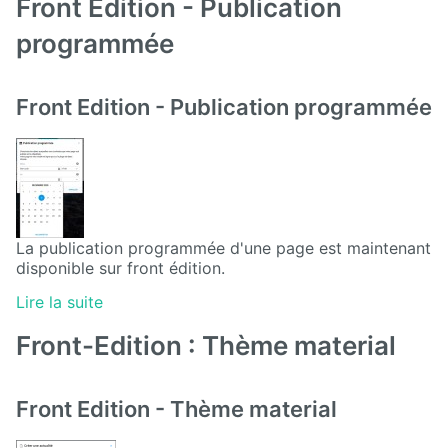
Front Edition - Publication
Front
Notification
programmée
Gadgets
Front Edition - Publication programmée
Glossary
GLPI
Google
Calendar
La publication programmée d'une page est maintenant
disponible sur front édition.
Hyperplanning
Lire la suite
Inlinemedia
Front-Edition : Thème material
Job
Offer
Front Edition - Thème material
Link