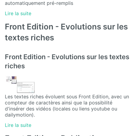
automatiquement pré-remplis
Deploy
Lire la suite
starter
Front Edition - Evolutions sur les
Exchange
textes riches
External
Data
Front Edition - Evolutions sur les textes
Extra User
riches
Management
FAQ
Flipbook
Les textes riches évoluent sous Front Edition, avec un
compteur de caractères ainsi que la possibilité
d'insérer des vidéos (locales ou liens youtube ou
Forms
dailymotion).
Front
Lire la suite
Edition