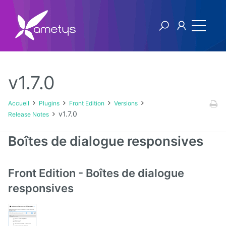
v1.7.0
Plugins
Accueil
Plugins
Front Edition
Versions
v1.7.0
Release Notes
AI
Boîtes de dialogue responsives
Authentification
NTLM
Front Edition - Boîtes de dialogue
Blog
responsives
Bluemind
BPM