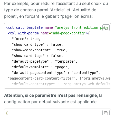
Par exemple, pour réduire l'assistant au seul choix du
type de contenu parmi "Article" et "Actualité de
projet", en forçant le gabarit "page" on écrira:
<xsl:call-template
name
=
"ametys-front-edition-page-to
<xsl:with-param
name
=
"add-page-config"
>
{            
   "force": true,           

   "show-card-type" : false,         

   "show-card-content" : true,         

   "show-card-tags" : false,         

   "default-pagetype" : "template",                 

   "default-template" : "page",                 

   "default-pagecontent-type" : "contenttype",   

 "pagecontent-card-content-filter": ["org.ametys.web.
   "default-contenttype" :  "org.ametys.web.default.C
   "default-content-title" : "Nouvel article"         
Attention, si ce paramètre n'est pas renseigné,
la
   }
</xsl:with-param>
</xsl:call-template>
configuration par défaut suivante est appliquée:
{