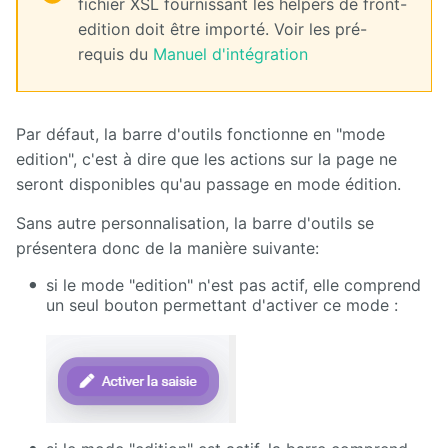
fichier XSL fournissant les helpers de front-
edition doit être importé. Voir les pré-
Survey
requis du
Manuel d'intégration
Syndication
Tagcloud
Par défaut, la barre d'outils fonctionne en "mode
edition", c'est à dire que les actions sur la page ne
TarteAuCitron
seront disponibles qu'au passage en mode édition.
Translation
Sans autre personnalisation, la barre d'outils se
flagging
présentera donc de la manière suivante:
UGC
si le mode "edition" n'est pas actif, elle comprend
un seul bouton permettant d'activer ce mode :
User
directory
Web
analytics
Web