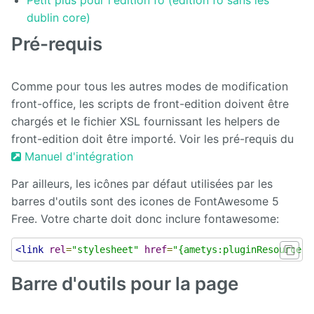
Front
dublin core)
Notification
Pré-requis
Gadgets
Comme pour tous les autres modes de modification
Glossary
front-office, les scripts de front-edition doivent être
chargés et le fichier XSL fournissant les helpers de
GLPI
front-edition doit être importé. Voir les pré-requis du
Google
Manuel d'intégration
Calendar
Par ailleurs, les icônes par défaut utilisées par les
Hyperplanning
barres d'outils sont des icones de FontAwesome 5
Free. Votre charte doit donc inclure fontawesome:
Inlinemedia
<link
rel
=
"stylesheet"
href
=
"{ametys:pluginResourceUR
Job
Offer
Barre d'outils pour la page
Link