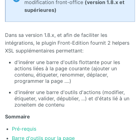
modification front-office
(version 1.8.x et
supérieures)
Calendar
CaptchEtat
Dans sa version 1.8.x, et afin de faciliter les
Cart
intégrations, le plugin Front-Edition fournit 2 helpers
XSL supplémentaires permettant:
Classified
d'insérer une barre d'outils flottante pour les
Ads
actions liées à la page courante (ajouter un
contenu, étiqueter, renommer, déplacer,
Content
programmer la page ....)
IO
d'insérer une barre d'outils d'actions (modifier,
ContentTypes
étiqueter, valider, dépublier, ...) et d'états lié à un
Editor
zoneitem de contenu
Dashboard
Sommaire
Pré-requis
Datasources
Explorer
Barre d'outils pour la page