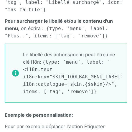
'tag', label: "Libellé surchargé", icon:
"fas fa-file"}
Pour surcharger le libellé et/ou le contenu d'un
menu,
on écrira :
{type: 'menu', label:
"Plus..", items: ['tag', 'remove']}
Le libellé des actions/menu peut être une
clé i18n:
{type: 'menu', label: "
<i18n:text
i18n:key="SKIN_TOOLBAR_MENU_LABEL"
i18n:catalogue="skin.{$skin}/>",
items: ['tag', 'remove']}
Exemple de personnalisation:
Pour par exemple déplacer l'action Étiqueter