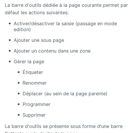
directory
La barre d'outils dédiée à la page courante permet par
défaut les actions suivantes:
Maps
Activer/désactiver la saisie (passage en mode
edition)
Microsoft
365
Ajouter une sous page
Multimedia
Ajouter un contenu dans une zone
Gérer la page
MyFavorites
Étiqueter
News
Renommer
Newsletter
Déplacer (au sein de la page parente)
Nextcloud
Programmer
Supprimer
Pages
personnelles
La barre d'outils se présente sous forme d'une barre