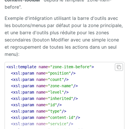
before".
Exemple d'intégration utilisant la barre d'outils avec
les boutons/menus par défaut pour la zone principale,
et une barre d'outils plus réduite pour les zones
secondaires (bouton Modifier avec une simple icone
et regroupement de toutes les actions dans un seul
menu):
<xsl:template
name
=
"zone-item-before"
>
<xsl:param
name
=
"position"
/>
<xsl:param
name
=
"count"
/>
<xsl:param
name
=
"zone-name"
/>
<xsl:param
name
=
"level"
/>
<xsl:param
name
=
"inherited"
/>
<xsl:param
name
=
"id"
/>
<xsl:param
name
=
"type"
/>
<xsl:param
name
=
"content-id"
/>
<xsl:param
name
=
"service"
/>