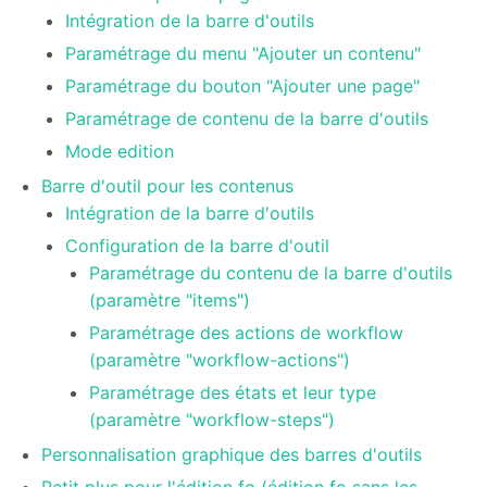
Intégration de la barre d'outils
Deploy
Paramétrage du menu "Ajouter un contenu"
starter
Paramétrage du bouton "Ajouter une page"
Exchange
Paramétrage de contenu de la barre d'outils
Mode edition
External
Data
Barre d'outil pour les contenus
Intégration de la barre d'outils
Extra User
Management
Configuration de la barre d'outil
Paramétrage du contenu de la barre d'outils
FAQ
(paramètre "items")
Paramétrage des actions de workflow
Flipbook
(paramètre "workflow-actions")
Forms
Paramétrage des états et leur type
(paramètre "workflow-steps")
Front
Personnalisation graphique des barres d'outils
Edition
Petit plus pour l'édition fo (édition fo sans les