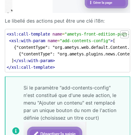
Le libellé des actions peut être une clé i18n:
<xsl:call-template
name
=
"ametys-front-edition-page-to
<xsl:with-param
name
=
"add-contents-config"
>
[

   {"contentType": "org.ametys.web.default.Content.ar
     {"contentType": "org.ametys.plugins.news.Content
  ]
</xsl:with-param>
</xsl:call-template>
Si le paramètre "add-contents-config"
n'est constitué que d'une seule action, le
menu "Ajouter un contenu" est remplacé
par un unique bouton du nom de l'action
définie (choisissez un titre court)