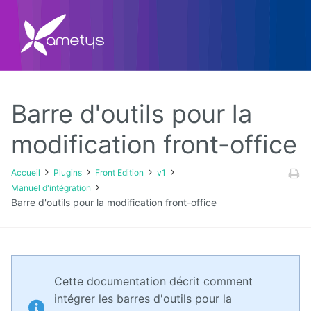
Barre d'outils pour la
Plugins
modification front-office
AI
Accueil
Plugins
Front Edition
v1
Manuel d'intégration
Authentification
Barre d'outils pour la modification front-office
NTLM
Blog
Bluemind
Cette documentation décrit comment
intégrer les barres d'outils pour la
BPM