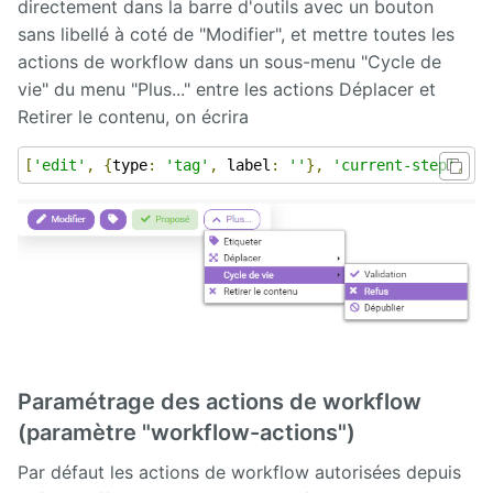
directement dans la barre d'outils avec un bouton
sans libellé à coté de "Modifier", et mettre toutes les
actions de workflow dans un sous-menu "Cycle de
vie" du menu "Plus..." entre les actions Déplacer et
Retirer le contenu, on écrira
[
'edit'
,
{
type
:
'tag'
,
 label
:
''
},
'current-step'
,
{
t
Paramétrage des actions de workflow
(paramètre "workflow-actions")
Par défaut les actions de workflow autorisées depuis