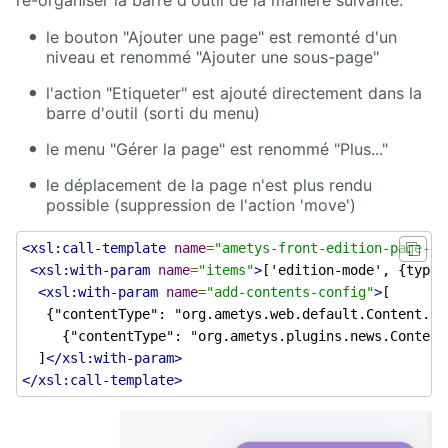
le bouton "Ajouter une page" est remonté d'un
niveau et renommé "Ajouter une sous-page"
l'action "Etiqueter" est ajouté directement dans la
barre d'outil (sorti du menu)
le menu "Gérer la page" est renommé "Plus..."
le déplacement de la page n'est plus rendu
possible (suppression de l'action 'move')
<xsl:call-template
name
=
"ametys-front-edition-page-to
<xsl:with-param
name
=
"items"
>
['edition-mode', {type:
<xsl:with-param
name
=
"add-contents-config"
>
[

   {"contentType": "org.ametys.web.default.Content.ar
     {"contentType": "org.ametys.plugins.news.Content
  ]
</xsl:with-param>
</xsl:call-template>