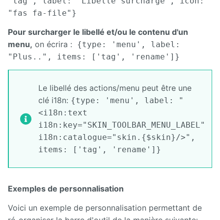
'tag', label: "Libellé surchargé", icon:
"fas fa-file"}
Pour surcharger le libellé et/ou le contenu d'un
menu,
on écrira :
{type: 'menu', label:
"Plus..", items: ['tag', 'rename']}
Le libellé des actions/menu peut être une
clé i18n:
{type: 'menu', label: "
<i18n:text
i18n:key="SKIN_TOOLBAR_MENU_LABEL"
i18n:catalogue="skin.{$skin}/>",
items: ['tag', 'rename']}
Exemples de personnalisation
Voici un exemple de personnalisation permettant de
ré-organiser la barre d'outil de la manière suivante: