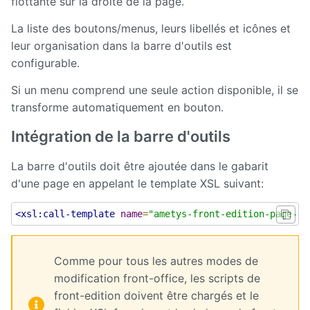
flottante sur la droite de la page.
Page
Subscription
La liste des boutons/menus, leurs libellés et icônes et
leur organisation dans la barre d'outils est
Proxied
Content
configurable.
Si un menu comprend une seule action disponible, il se
Rocket.Chat
transforme automatiquement en bouton.
Server
Intégration de la barre d'outils
Directory
La barre d'outils doit être ajoutée dans le gabarit
Skin
editor
d'une page en appelant le template XSL suivant:
Skin
<xsl:call-template
name
=
"ametys-front-edition-page-to
factory
SMS
Comme pour tous les autres modes de
modification front-office, les scripts de
Social
front-edition doivent être chargés et le
networking