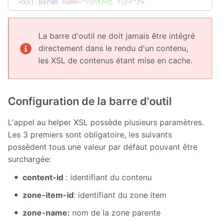
<xsl:param
name
=
"content-type"
/>
<xsl:if
test
=
"$type = 'CONTENT'"
>
<xsl:choose>
La barre d'outil ne doit jamais être intégré
<xsl:when
test
=
"$zone-name = 'aside-top' or $zone
directement dans le rendu d'un contenu,
<!-- Small version of toolbar -->
les XSL de contenus étant mise en cache.
<xsl:call-template
name
=
"ametys-front-editi
<xsl:with-param
name
=
"content-id"
select
=
<xsl:with-param
name
=
"zone-name"
select
=
"
Configuration de la barre d'outil
<xsl:with-param
name
=
"zone-item-id"
selec
<xsl:with-param
name
=
"items"
>
[{type: 'edi
</xsl:call-template>
L'appel au helper XSL possède plusieurs paramètres.
</xsl:when>
Les 3 premiers sont obligatoire, les suivants
<xsl:otherwise>
possèdent tous une valeur par défaut pouvant être
<!-- Default toolbar for default zone -->
surchargée:
<xsl:call-template
name
=
"ametys-front-editi
<xsl:with-param
name
=
"content-id"
select
=
content-id
: identifiant du contenu
<xsl:with-param
name
=
"zone-name"
select
=
"
zone-item-id
: identifiant du zone item
<xsl:with-param
name
=
"zone-item-id"
selec
</xsl:call-template>
zone-name:
nom de la zone parente
</xsl:otherwise>