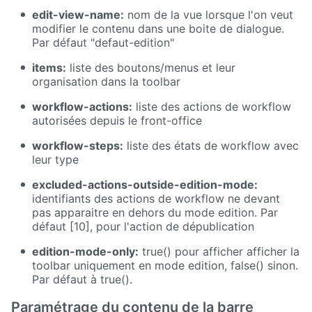
</xsl:choose>
edit-view-name:
nom de la vue lorsque l'on veut
modifier le contenu dans une boite de dialogue.
</xsl:if>
Par défaut "defaut-edition"
</xsl:template>
items:
liste des boutons/menus et leur
organisation dans la toolbar
workflow-actions:
liste des actions de workflow
autorisées depuis le front-office
workflow-steps:
liste des états de workflow avec
leur type
excluded-actions-outside-edition-mode:
identifiants des actions de workflow ne devant
pas apparaitre en dehors du mode edition. Par
défaut [10], pour l'action de dépublication
edition-mode-only:
true() pour afficher afficher la
toolbar uniquement en mode edition, false() sinon.
Par défaut à true().
Paramétrage du contenu de la barre