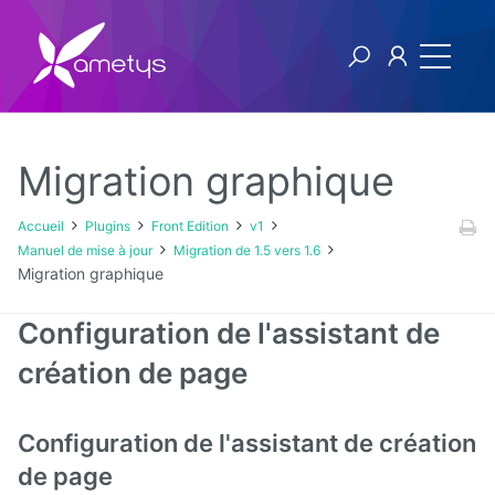
Migration graphique
Plugins
Accueil
Plugins
Front Edition
v1
Manuel de mise à jour
Migration de 1.5 vers 1.6
AI
Migration graphique
Authentification
Configuration de l'assistant de
NTLM
création de page
Blog
Configuration de l'assistant de création
Bluemind
de page
BPM