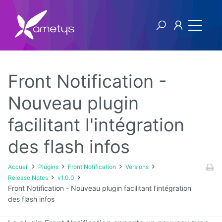
Front Notification -
Plugins
Nouveau plugin
facilitant l'intégration
AI
des flash infos
Authentification
NTLM
Accueil
Plugins
Front Notification
Versions
Blog
Release Notes
v1.0.0
Front Notification - Nouveau plugin facilitant l'intégration
Bluemind
des flash infos
BPM