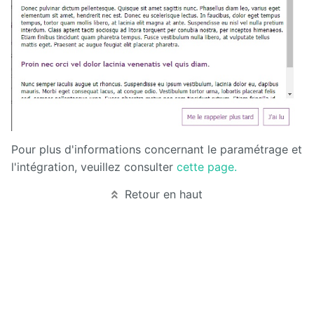
Deploy
starter
Exchange
External
Data
Extra User
Pour plus d'informations concernant le paramétrage et
Management
l'intégration, veuillez consulter
cette page.
FAQ
Retour en haut
Flipbook
Forms
Front
Edition