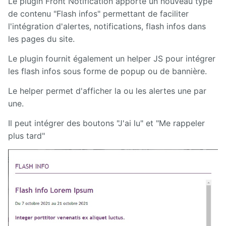
Le plugin Front Notification apporte un nouveau type
de contenu "Flash infos" permettant de faciliter
Calendar
l'intégration d'alertes, notifications, flash infos dans
les pages du site.
CaptchEtat
Le plugin fournit également un helper JS pour intégrer
Cart
les flash infos sous forme de popup ou de bannière.
Le helper permet d'afficher la ou les alertes une par
Classified
Ads
une.
Il peut intégrer des boutons "J'ai lu" et "Me rappeler
Content
IO
plus tard"
ContentTypes
Editor
Dashboard
Datasources
Explorer