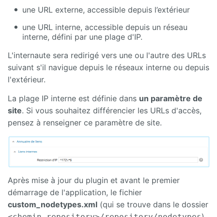
une URL externe, accessible depuis l’extérieur
Calendar
une URL interne, accessible depuis un réseau
interne, défini par une plage d'IP.
CaptchEtat
L'internaute sera redirigé vers une ou l'autre des URLs
Cart
suivant s'il navigue depuis le réseaux interne ou depuis
l'extérieur.
Classified
Ads
La plage IP interne est définie dans
un paramètre de
site
. Si vous souhaitez différencier les URLs d'accès,
Content
pensez à renseigner ce paramètre de site.
IO
ContentTypes
Editor
Dashboard
Après mise à jour du plugin et avant le premier
démarrage de l'application, le fichier
Datasources
custom_nodetypes.xml
(qui se trouve dans le dossier
Explorer
)
<chemin_repository>/repository/nodetypes