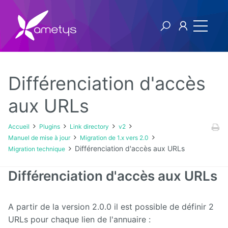
Différenciation d'accès
Plugins
aux URLs
AI
Accueil
Plugins
Link directory
v2
Manuel de mise à jour
Migration de 1.x vers 2.0
Authentification
Différenciation d'accès aux URLs
Migration technique
NTLM
Différenciation d'accès aux URLs
Blog
Bluemind
A partir de la version 2.0.0 il est possible de définir 2
URLs pour chaque lien de l'annuaire :
BPM