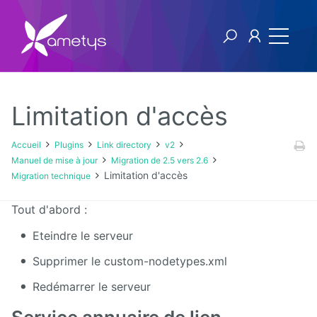
Limitation d'accès
Plugins
Accueil
Plugins
Link directory
v2
Manuel de mise à jour
Migration de 2.5 vers 2.6
AI
Limitation d'accès
Migration technique
Authentification
Tout d'abord :
NTLM
Eteindre le serveur
Blog
Supprimer le custom-nodetypes.xml
Bluemind
Redémarrer le serveur
BPM