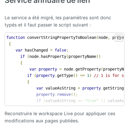
Service annuaire de lien
Calendar
Le service a été migré, les paramètres sont donc
typés et il faut passer le script suivant :
CaptchEtat
function
 convertStringPropertyToBoolean
(
node
,
 propert
Cart
{
var
 hasChanged 
=
false
;
Classified
if
(
node
.
hasProperty
(
propertyName
))
Ads
{
var
property
=
 node
.
getProperty
(
propertyNam
Content
IO
if
(
property
.
getType
()
==
1
)
// 1 is for str
{
var
 valueAsString 
=
property
.
getString
()
ContentTypes
Editor
property
.
remove
();
if
(
valueAsString 
==
"true"
||
 valueAsSt
Dashboard
{
Reconstruire le workspace Live pour appliquer ces
ConsoleHelper
.
setProperty
(
node
,
 prop
Datasources
}
modifications aux pages publiées.
Explorer
             hasChanged 
=
true
;