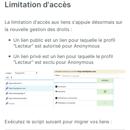
Limitation d'accès
}
Deploy
}
starter
La limitation d'accès aux liens s'appuie désormais sur
return
 hasChanged
;
Exchange
la nouvelle gestion des droits :
}
Un lien public est un lien pour laquelle le profil
External
var
 qm 
=
 session
.
getWorkspace
().
getQueryManager
();
"Lecteur" est autorisé pour Anonymous
Data
var
 query 
=
 qm
.
createQuery
(
"//element(*, ametys:zone
var
 nodes 
=
 query
.
execute
().
getNodes
();
Un lien privé est un lien pour laquelle le profil
Extra User
var
 count 
=
0
;
"Lecteur" est exclu pour Anonymous
Management
while
(
nodes
.
hasNext
())
{
FAQ
var
 node 
=
 nodes
.
nextNode
().
getNode
(
"ametys:serv
var
 hasChanges 
=
 convertStringPropertyToBoolean
(
Flipbook
     hasChanges 
=
 convertStringPropertyToBoolean
(
node
     hasChanges 
=
 convertStringPropertyToBoolean
(
node
Forms
     hasChanges 
=
 convertStringPropertyToBoolean
(
node
Front
if
(
hasChanges
)
Exécutez le script suivant pour migrer vos liens :
Edition
{