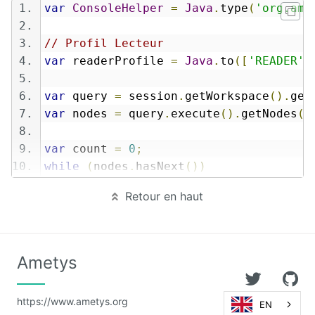
         count
++;
var
ConsoleHelper
=
Java
.
type
(
'org.ame
Front
}
Notification
}
// Profil Lecteur    
Gadgets
var
 readerProfile 
=
Java
.
to
([
'READER'
]
 session
.
save
();
print
(
count 
+
" updated link directory services."
);
Glossary
var
 query 
=
 session
.
getWorkspace
().
get
var
 nodes 
=
 query
.
execute
().
getNodes
()
GLPI
var
 count 
=
0
;
Google
while
(
nodes
.
hasNext
())
Calendar
{
Retour en haut
Hyperplanning
var
 node 
=
 nodes
.
next
();
var
 hasChanged 
=
false
;
Inlinemedia
if
(!
node
.
hasProperty
(
"ametys-internal
{
Ametys
Job
node
.
setProperty
(
"ametys-internal:stat
Offer
hasChanged 
=
true
;
https://www.ametys.org
EN
}
Link