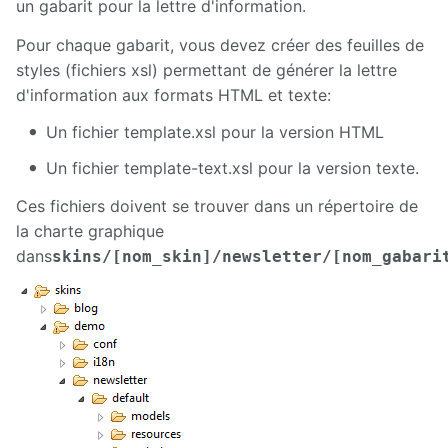
un gabarit pour la lettre d'information.
Deploy
Pour chaque gabarit, vous devez créer des feuilles de
starter
styles (fichiers xsl) permettant de générer la lettre
d'information aux formats HTML et texte:
Exchange
Un fichier template.xsl pour la version HTML
External
Data
Un fichier template-text.xsl pour la version texte.
Extra User
Ces fichiers doivent se trouver dans un répertoire de
Management
la charte graphique
dans
skins/[nom_skin]/newsletter/[nom_gabari
FAQ
Flipbook
Forms
Front
Edition