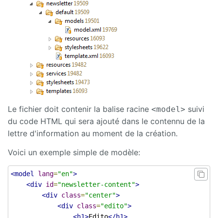
Le fichier doit contenir la balise racine
suivi
<model>
du code HTML qui sera ajouté dans le contennu de la
lettre d'information au moment de la création.
Voici un exemple simple de modèle:
<model
lang
=
"en"
>
<div
id
=
"newsletter-content"
>
<div
class
=
"center"
>
<div
class
=
"edito"
>
<h1>
Edito
</h1>