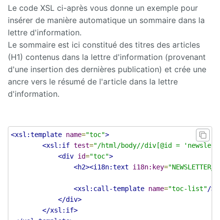
Page
</body>
Le code XSL ci-après vous donne un exemple pour
Subscription
insérer de manière automatique un sommaire dans la
</html>
lettre d'information.
Proxied
Content
Le sommaire est ici constitué des titres des articles
</xsl:template>
(H1) contenus dans la lettre d'information (provenant
Rocket.Chat
d'une insertion des dernières publication) et crée une
ancre vers le résumé de l'article dans la lettre
<xsl:template
match
=
"h3"
><xsl:text>
Server
</xsl:text>
. 
<xsl:value-of
select
=
"normalize-space(te
d'information.
Directory
</xsl:text>
</xsl:template>
Skin
editor
<xsl:template
name
=
"toc"
>
<xsl:template
match
=
"h2"
><xsl:text>
<xsl:if
test
=
"/html/body//div[@id = 'newslett
</xsl:text><xsl:value-of
select
=
"translate(text(), 'a
Skin
<div
id
=
"toc"
>
</xsl:text>
factory
<h2><i18n:text
i18n:key
=
"NEWSLETTER_T
</xsl:template>
SMS
<xsl:call-template
name
=
"toc-list"
/>
<xsl:template
match
=
"p"
><xsl:apply-templates/><xsl:te
</div>
</xsl:text>
Social
</xsl:if>
networking
</xsl:template>