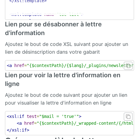
</xsl:template>
<xsl:template
match
=
"br"
><xsl:text>
Survey
<xsl:template
name
=
"toc-list"
>
</xsl:text>
<ul>
</xsl:template>
Syndication
Lien pour se désabonner à lettre
<xsl:for-each
select
=
"/html/body//div[@id
d'information
<li>
<xsl:template
match
=
"img"
>
[
<xsl:value-of
select
=
"@alt
Tagcloud
<a
href
=
"#go-to-{count(preceding:
</xsl:template>
Ajoutez le bout de code XSL suivant pour ajouter un
</li>
lien de désinscription dans votre gabarit
TarteAuCitron
</xsl:for-each>
<xsl:template
match
=
"a"
><xsl:value-of
select
=
"text()"
</ul>
</xsl:template>
<a
href
=
"{$contextPath}/{$lang}/_plugins/newsletter/p
Translation
</xsl:template>
flagging
Lien pour voir la lettre d'information en
<xsl:template
match
=
"text()"
><xsl:value-of
select
=
"no
ligne
UGC
Ajoutez le bout de code suivant pour ajouter un lien
User
pour visualiser la lettre d'information en ligne
directory
<xsl:if
test
=
"$mail = 'true'"
>
Web
<a
href
=
"{$contextPath}/_wrapped-content/{/html/h
analytics
</xsl:if>
Web