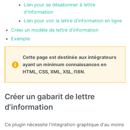
Lien pour se désabonner à lettre
d'information
Calendar
Lien pour voir la lettre d'information en ligne
CaptchEtat
Créer un modèle de lettre d'information
Exemple
Cart
Classified
Cette page est destinée aux intégrateurs
Ads
ayant un minimum connaissances en
Content
HTML, CSS, XML, XSL, I18N.
IO
ContentTypes
Editor
Créer un gabarit de lettre
d'information
Dashboard
Datasources
Ce plugin nécessite l'integration graphique d'au moins
Explorer