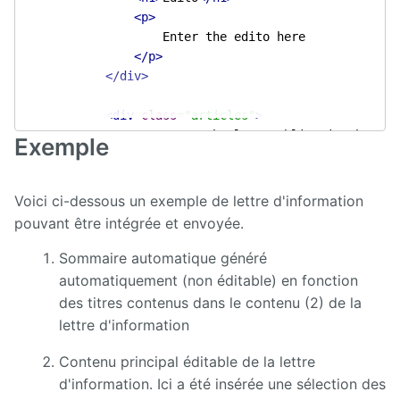
<p>
					Enter the edito here

</p>
</div>
<div
class
=
"articles"
>
<p>
Insert the last publication here
</
Exemple
</div>
</div>
Voici ci-dessous un exemple de lettre d'information
<div
class
=
"sidebar"
>
pouvant être intégrée et envoyée.
<div
class
=
"encart"
>
<h2>
Zoom
</h2>
Sommaire automatique généré
<p>
Enter the zoom here.
</p>
automatiquement (non éditable) en fonction
</div>
des titres contenus dans le contenu (2) de la
lettre d'information
<div
class
=
"encart last"
>
<h2>
Links
</h2>
Contenu principal éditable de la lettre
<p>
Enter the new links here
</p>
d'information. Ici a été insérée une sélection des
</div>