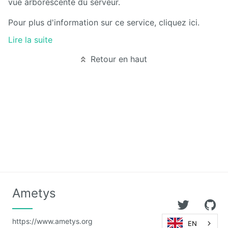
vue arborescente du serveur.
Pour plus d'information sur ce service, cliquez ici.
Calendar
Lire la suite
CaptchEtat
Retour en haut
Cart
Classified
Ads
Content
IO
ContentTypes
Editor
Dashboard
Ametys
Datasources
Explorer
https://www.ametys.org
EN