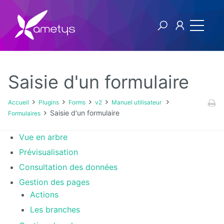
Saisie d'un formulaire
Plugins
Accueil
Plugins
Forms
v2
Manuel utilisateur
Saisie d'un formulaire
Formulaires
AI
Vue en arbre
Authentification
Prévisualisation
NTLM
Consultation des données
Blog
Gestion des pages
Actions
Bluemind
Les branches
BPM