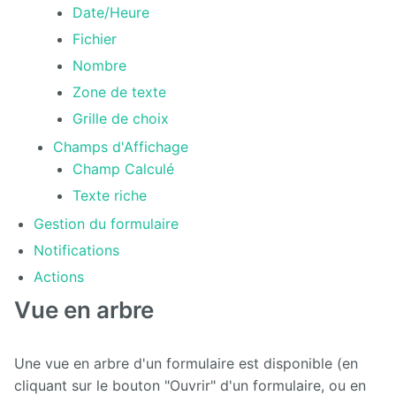
Date/Heure
Deploy
Fichier
starter
Nombre
Exchange
Zone de texte
Grille de choix
External
Data
Champs d'Affichage
Champ Calculé
Extra User
Texte riche
Management
Gestion du formulaire
FAQ
Notifications
Actions
Flipbook
Vue en arbre
Forms
Front
Une vue en arbre d'un formulaire est disponible (en
Edition
cliquant sur le bouton "Ouvrir" d'un formulaire, ou en