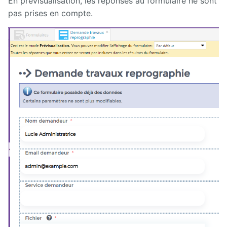
En prévisualisation, les réponses au formulaire ne sont
pas prises en compte.
Survey
Syndication
Tagcloud
TarteAuCitron
Translation
flagging
UGC
User
directory
Web
analytics
Web