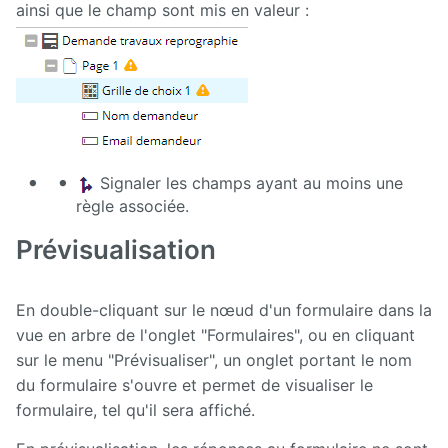
Page
ainsi que le champ sont mis en valeur :
Subscription
Proxied
Content
Rocket.Chat
Server
Signaler les champs ayant au moins une
Directory
règle associée.
Skin
Prévisualisation
editor
Skin
En double-cliquant sur le nœud d'un formulaire dans la
factory
vue en arbre de l'onglet "Formulaires", ou en cliquant
sur le menu "Prévisualiser", un onglet portant le nom
SMS
du formulaire s'ouvre et permet de visualiser le
formulaire, tel qu'il sera affiché.
Social
networking