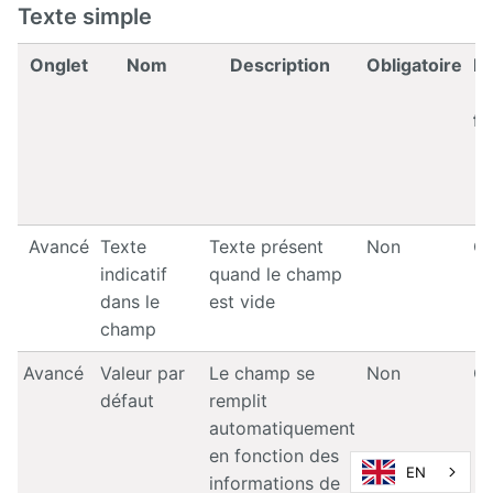
Texte simple
Onglet
Nom
Description
Obligatoire
Mo
fo
p
d
Avancé
Texte
Texte présent
Non
Ou
indicatif
quand le champ
dans le
est vide
champ
Avancé
Valeur par
Le champ se
Non
Ou
défaut
remplit
automatiquement
en fonction des
EN
informations de