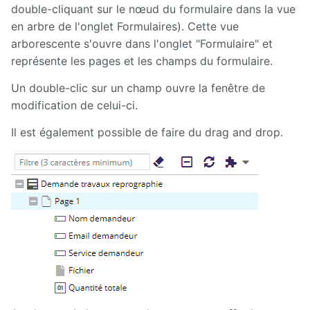
double-cliquant sur le nœud du formulaire dans la vue
Front
Notification
en arbre de l'onglet Formulaires). Cette vue
arborescente s'ouvre dans l'onglet "Formulaire" et
Gadgets
représente les pages et les champs du formulaire.
Un double-clic sur un champ ouvre la fenêtre de
Glossary
modification de celui-ci.
GLPI
Il est également possible de faire du drag and drop.
Google
Calendar
Hyperplanning
Inlinemedia
Job
Offer
Link