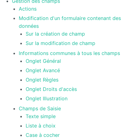
Gestion des champs
Actions
Calendar
Modification d'un formulaire contenant des
données
CaptchEtat
Sur la création de champ
Cart
Sur la modification de champ
Informations communes à tous les champs
Classified
Onglet Général
Ads
Onglet Avancé
Content
Onglet Règles
IO
Onglet Droits d'accès
ContentTypes
Onglet Illustration
Editor
Champs de Saisie
Dashboard
Texte simple
Liste à choix
Datasources
Case à cocher
Explorer