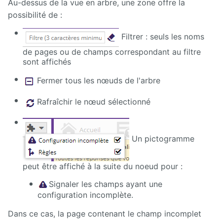
Au-dessus de la vue en arbre, une zone offre la
directory
possibilité de :
Maps
Filtrer : seuls les noms
Microsoft
de pages ou de champs correspondant au filtre
365
sont affichés
Fermer tous les nœuds de l'arbre
Multimedia
Rafraîchir le nœud sélectionné
MyFavorites
News
Un pictogramme
Newsletter
peut être affiché à la suite du noeud pour :
Nextcloud
Signaler les champs ayant une
Pages
configuration incomplète.
personnelles
Dans ce cas, la page contenant le champ incomplet